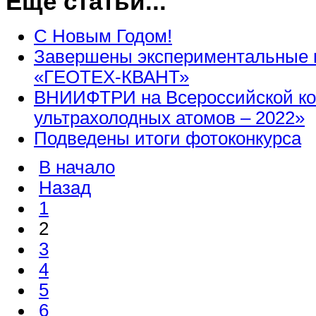
Еще статьи...
С Новым Годом!
Завершены экспериментальные и
«ГЕОТЕХ-КВАНТ»
ВНИИФТРИ на Всероссийской к
ультрахолодных атомов – 2022»
Подведены итоги фотоконкурса
В начало
Назад
1
2
3
4
5
6