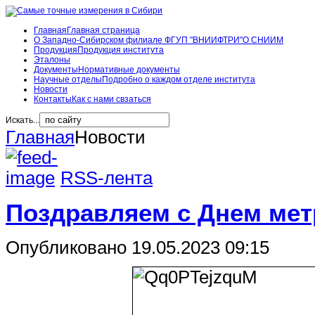
Главная
Главная страница
О Западно-Сибирском филиале ФГУП "ВНИИФТРИ"
О СНИИМ
Продукция
Продукция института
Эталоны
Документы
Нормативные документы
Научные отделы
Подробно о каждом отделе института
Новости
Контакты
Как с нами свзаться
Искать...
Главная
Новости
RSS-лента
Поздравляем с Днем мет
Опубликовано 19.05.2023 09:15