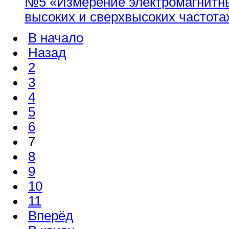
№5 «Измерение электромагнитны
высоких и сверхвысоких частота
В начало
Назад
2
3
4
5
6
7
8
9
10
11
Вперёд