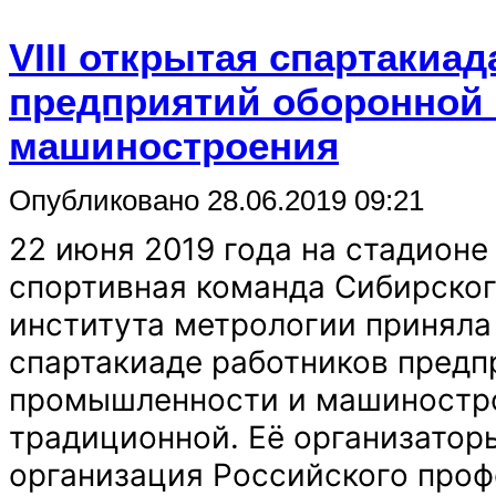
и
спортом,
активному
VIII открытая спартакиа
образу
жизни,
предприятий оборонной
выявлению
сильнейших
команд
машиностроения
спортсменов,
поэтому
в
Опубликовано 28.06.2019 09:21
соревнованиях
приняли
участие
22 июня 2019 года на стадионе
команды
известных
спортивная команда Сибирског
оборонных
предприятий
института метрологии приняла 
города
Новосибирска:
спартакиаде работников предп
ФКП
«Анозит»,
промышленности и машиностро
АО
«Новосибирский
традиционной. Её организатор
механический
завод
организация Российского про
«Искра»,
АО