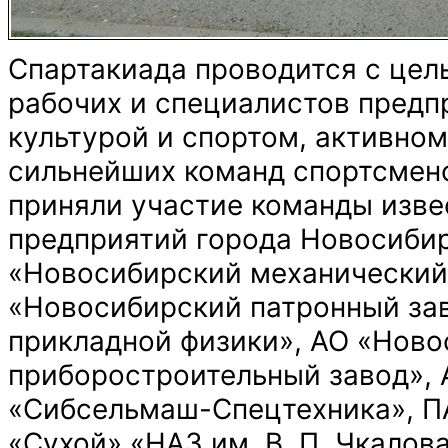
мини-
футбол,
волейбол,
пневматическая
Спартакиада проводится с це
стрельба,
шахматы,
рабочих и специалистов предп
армрестлинг,
гиревой
культурой и спортом, активно
спорт,
перетягивание
сильнейших команд спортсмено
каната.
Команда,
приняли участие команды изв
состоящая
из
предприятий города Новосибир
сотрудников
института
под
«Новосибирский механический 
руководством
заместителя
«Новосибирский патронный зав
директора
Василия
прикладной физики», АО «Нов
Кондакова
и
приборостроительный завод»,
председателя
профсоюзного
«Сибсельмаш-Спецтехника», П
комитета
ФГУП
«Сухой» «НАЗ им. В. П. Чкалов
«СНИИМ»