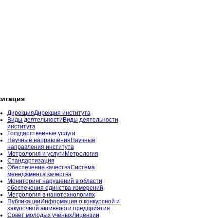
игация
Дирекция
Дирекция института
Виды деятельности
Виды деятельности
института
Государственные услуги
Научные направления
Научные
направления института
Метрология и услуги
Метрология
Стандартизация
Обеспечение качества
Система
менеджмента качества
Мониторинг нарушений в области
обеспечения единства измерений
Метрология в нанотехнологиях
Публикации
Информация о конкурсной и
закупочной активности предприятия
Совет молодых учёных
Лицензии,