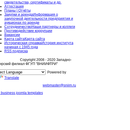
свидетельства, сертификаты и др.
Аттестация
Планы | Отчёты
Закупки и аренда
Информация о
закупочной деятельности предприятия и
аукционах по аренде
Сотрудничество
Наши партнеры и коллеги
Противодействие коррупции
Вакансии
Карта сайта
Карта сайта
Историческая справка
История института
начиная с 1945 года
RSS подписка
Copyright 2008 - 2020 Западно-
ирский филиал ФГУП "ВНИИФТРИ"
Powered by
Translate
webmaster@sniim.ru
 business joomla templates