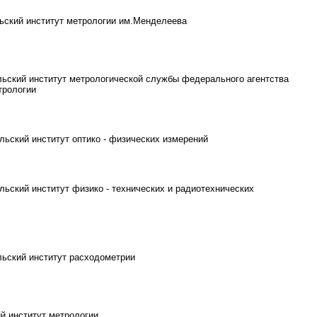
ьский институт метрологии им.Менделеева
ьский институт метрологической службы федерального агентства
трологии
ьский институт оптико - физических измерений
ьский институт физико - технических и радиотехнических
ьский институт расходометрии
й институт метрологии