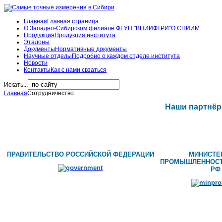
Главная
Главная страница
О Западно-Сибирском филиале ФГУП "ВНИИФТРИ"
О СНИИМ
Продукция
Продукция института
Эталоны
Документы
Нормативные документы
Научные отделы
Подробно о каждом отделе института
Новости
Контакты
Как с нами свзаться
Искать...
Главная
Сотрудничество
Наши партнёр
ПРАВИТЕЛЬСТВО РОССИЙСКОЙ ФЕДЕРАЦИИ
МИНИСТЕ
ПРОМЫШЛЕННОСТ
РФ