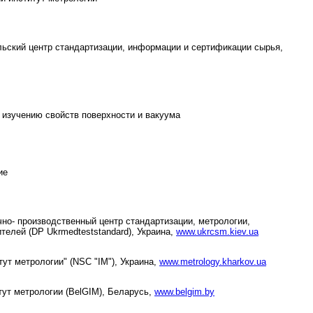
ьский центр стандартизации, информации и сертификации сырья,
 изучению свойств поверхности и вакуума
ие
но- производственный центр стандартизации, метрологии,
елей (DP Ukrmedteststandard), Украина,
www.ukrcsm.kiev.ua
ут метрологии" (NSC "IM"), Украина,
www.metrology.kharkov.ua
ут метрологии (BelGIM), Беларусь,
www.belgim.by