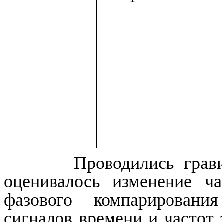
Проводились гравимет
оценивалось изменение ч
фазового компарировани
сигналов времени и частот 