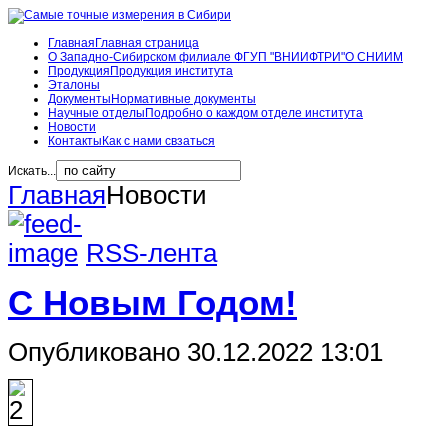
Главная
Главная страница
О Западно-Сибирском филиале ФГУП "ВНИИФТРИ"
О СНИИМ
Продукция
Продукция института
Эталоны
Документы
Нормативные документы
Научные отделы
Подробно о каждом отделе института
Новости
Контакты
Как с нами свзаться
Искать...
Главная
Новости
RSS-лента
С Новым Годом!
Опубликовано 30.12.2022 13:01