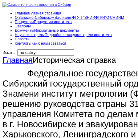
Главная
Главная страница
О Западно-Сибирском филиале ФГУП "ВНИИФТРИ"
О СНИИМ
Продукция
Продукция института
Эталоны
Документы
Нормативные документы
Научные отделы
Подробно о каждом отделе института
Новости
Контакты
Как с нами свзаться
Искать...
Главная
Историческая справка
Федеральное государственно
Сибирский государственный орд
Знамени институт метрологии 
решению руководства страны 31 
управления Комитета по делам 
в г. Новосибирске и эвакуиров
Харьковского, Ленинградского и