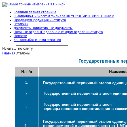
Главная
Главная страница
О Западно-Сибирском филиале ФГУП "ВНИИФТРИ"
О СНИИМ
Продукция
Продукция института
Эталоны
Документы
Нормативные документы
Научные отделы
Подробно о каждом отделе института
Новости
Контакты
Как с нами свзаться
Искать...
Главная
Эталоны
Государственные пе
№ п/п
Наименов
1.
Государственный первичный эталон единиц
2.
Государственный первичный эталон единиц
Государственный первичный эталон
3.
единицы волнового сопротивления в коак
Государственный первичный эталон единиц 
4.
проницаемостей в диапазоне частот от 1 МГц