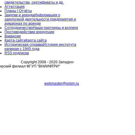
свидетельства, сертификаты и др.
Аттестация
Планы | Отчёты
Закупки и аренда
Информация о
закупочной деятельности предприятия и
аукционах по аренде
Сотрудничество
Наши партнеры и коллеги
Противодействие коррупции
Вакансии
Карта сайта
Карта сайта
Историческая справка
История института
начиная с 1945 года
RSS подписка
Copyright 2008 - 2020 Западно-
ирский филиал ФГУП "ВНИИФТРИ"
webmaster@sniim.ru