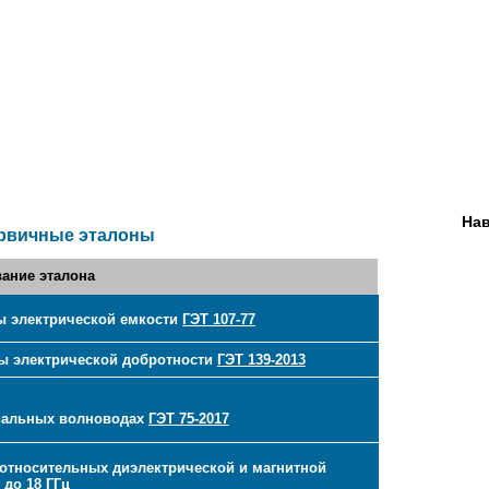
Нав
рвичные эталоны
ание эталона
ы электрической емкости
ГЭТ 107-77
ы электрической добротности
ГЭТ 139-2013
сиальных волноводах
ГЭТ 75-2017
относительных диэлектрической и магнитной
 до 18 ГГц