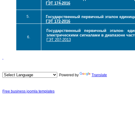
ГЭТ 174-2016
5.
Государственный первичный эталон единицы
ГЭТ 172-2016
Государственный первичный эталон- ед
электрическими сигналами в диапазоне часто
6.
ГЭТ 207-2013
Powered by
Translate
Free business joomla templates