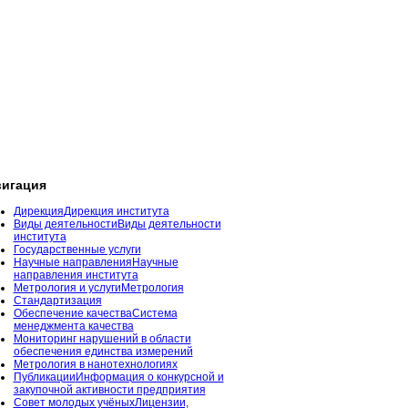
игация
Дирекция
Дирекция института
Виды деятельности
Виды деятельности
института
Государственные услуги
Научные направления
Научные
направления института
Метрология и услуги
Метрология
Стандартизация
Обеспечение качества
Система
менеджмента качества
Мониторинг нарушений в области
обеспечения единства измерений
Метрология в нанотехнологиях
Публикации
Информация о конкурсной и
закупочной активности предприятия
Совет молодых учёных
Лицензии,