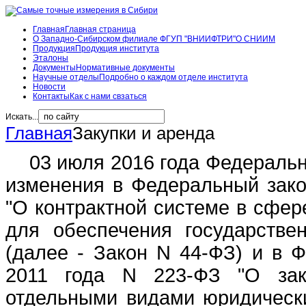
Главная
Главная страница
О Западно-Сибирском филиале ФГУП "ВНИИФТРИ"
О СНИИМ
Продукция
Продукция института
Эталоны
Документы
Нормативные документы
Научные отделы
Подробно о каждом отделе института
Новости
Контакты
Как с нами свзаться
Искать...
Главная
Закупки и аренда
03 июля 2016 года Федеральн
изменения в Федеральный закон
"О контрактной системе в сфере
для обеспечения государстве
(далее - Закон N 44-ФЗ) и в 
2011 года N 223-ФЗ "О заку
отдельными видами юридически