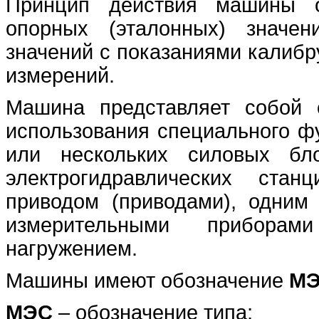
Принцип действия машины о
опорных (эталонных) значе
значений с показаниями калибр
измерений.
Машина представляет собой с
использования специального фу
или нескольких силовых бло
электрогидравлических ста
приводом (приводами), одним
измерительными прибора
нагружением.
Машины имеют обозначение
МЭ
МЭС
– обозначение типа;