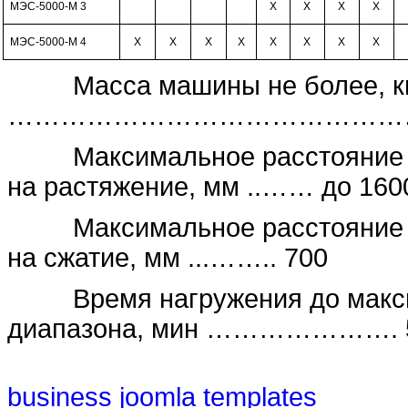
МЭС-5000-М 3
Х
Х
Х
Х
МЭС-5000-М 4
Х
Х
Х
Х
Х
Х
Х
Х
Масса машины не более, к
…………………………………………………
Максимальное расстояние 
на растяжение, мм
..……
до
160
Максимальное расстояние 
на сжатие, мм ...…….. 700
Время нагружения до макс
диапазона, мин …………………. 
business joomla templates