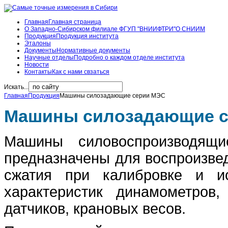
Главная
Главная страница
О Западно-Сибирском филиале ФГУП "ВНИИФТРИ"
О СНИИМ
Продукция
Продукция института
Эталоны
Документы
Нормативные документы
Научные отделы
Подробно о каждом отделе института
Новости
Контакты
Как с нами свзаться
Искать...
Главная
Продукция
Машины силозадающие серии МЭС
Машины силозадающие 
Машины силовоспроизводя
предназначены для воспроизвед
сжатия при калибровке и ис
характеристик динамометров,
датчиков, крановых весов.