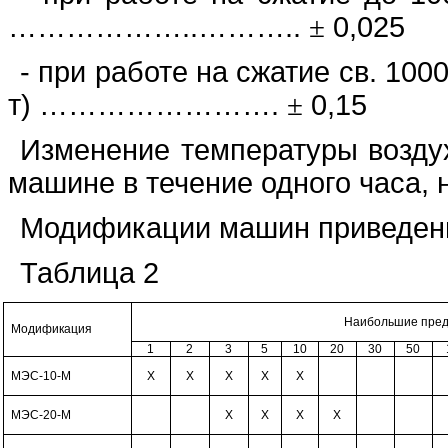
………………..………..
±
0,025
- при работе на сжатие св. 1000
т) …………………….
±
0,15
Изменение температуры возду
машине в течение одного часа, 
Модификации машин приведены
Таблица 2
Наибольшие пред
Модификация
1
2
3
5
10
20
30
50
МЭС-10-М
Х
Х
Х
Х
Х
МЭС-20-М
Х
Х
Х
Х