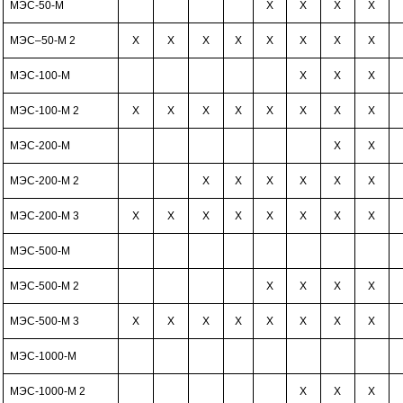
МЭС-50-М
Х
Х
Х
Х
МЭС–50-М 2
Х
Х
Х
Х
Х
Х
Х
Х
МЭС-100-М
Х
Х
Х
МЭС-100-М 2
Х
Х
Х
Х
Х
Х
Х
Х
МЭС-200-М
Х
Х
МЭС-200-М 2
Х
Х
Х
Х
Х
Х
МЭС-200-М 3
Х
Х
Х
Х
Х
Х
Х
Х
МЭС-500-М
МЭС-500-М 2
Х
Х
Х
Х
МЭС-500-М 3
Х
Х
Х
Х
Х
Х
Х
Х
МЭС-1000-М
МЭС-1000-М 2
Х
Х
Х