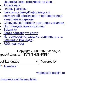
свидетельства, сертификаты и др.
Аттестация
Планы | Отчёты
Закупки и аренда
Информация о
закупочной деятельности предприятия и
аукционах по аренде
Сотрудничество
Наши партнеры и коллеги
Противодействие коррупции
Вакансии
Карта сайта
Карта сайта
Историческая справка
История института
начиная с 1945 года
RSS подписка
Copyright 2008 - 2020 Западно-
ирский филиал ФГУП "ВНИИФТРИ"
Powered by
Translate
webmaster@sniim.ru
 business joomla templates