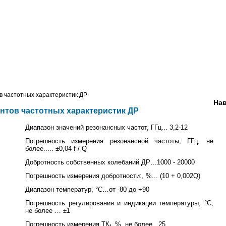
 частотных характеристик ДР
Нав
тов частотных характеристик ДР
Диапазон значений резонансных частот, ГГц... 3,2-12
Погрешность измерения резонансной частоты, ГГц, не
более..... ±0,04 f / Q
Добротность собственных колебаний ДР…1000 - 20000
Погрешность измерения добротности:, %... (10 + 0,002Q)
Диапазон температур, °С…от -80 до +90
Погрешность регулирования и индикации температуры, °С,
не более … ±1
Погрешность измерения ТК
, %, не более.. 25