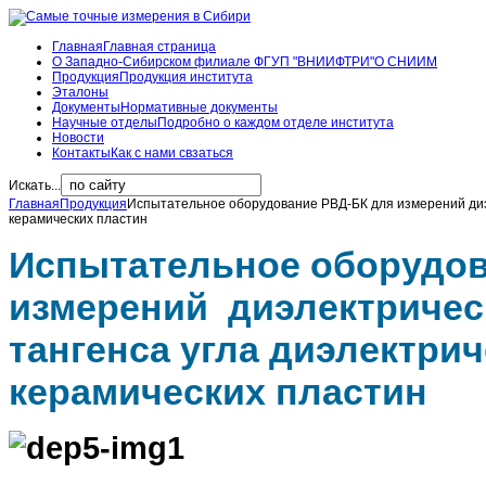
Главная
Главная страница
О Западно-Сибирском филиале ФГУП "ВНИИФТРИ"
О СНИИМ
Продукция
Продукция института
Эталоны
Документы
Нормативные документы
Научные отделы
Подробно о каждом отделе института
Новости
Контакты
Как с нами свзаться
Искать...
Главная
Продукция
Испытательное оборудование РВД-БК для измерений диэл
керамических пластин
Испытательное оборудов
измерений диэлектричес
тангенса угла диэлектри
керамических пластин