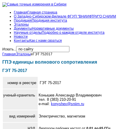
Главная
Главная страница
О Западно-Сибирском филиале ФГУП "ВНИИФТРИ"
О СНИИМ
Продукция
Продукция института
Эталоны
Документы
Нормативные документы
Научные отделы
Подробно о каждом отделе института
Новости
Контакты
Как с нами свзаться
Искать...
Главная
Эталоны
eГЭТ 752017
ГПЭ единицы волнового сопротивления
ГЭТ 75-2017
номер в реестре
ГЭТ 75-2017
ученый-хранитель
Конышев Александр Владимирович
тел. 8 (383) 210-20-91
e-mail:
konyshev@sniim.ru
вид измерений
Электричество, магнетизм
НЗД
Диапазон рабочих частот от
0,01 до 65 ГГц