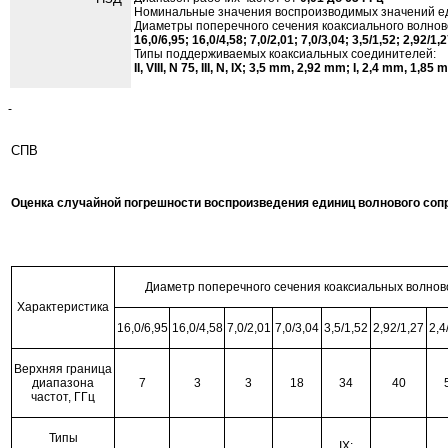
Номинальные значения воспроизводимых значений еди
Диаметры поперечного сечения коаксиального волнов
16,0/6,95; 16,0/4,58; 7,0/2,01; 7,0/3,04; 3,5/1,52; 2,92/1,
Типы поддерживаемых коаксиальных соединителей:
II, VIII, N 75, III, N, IX; 3,5 mm, 2,92 mm; I, 2,4 mm, 1,85
-
СПВ
Оценка случайной погрешности воспроизведения единиц волнового соп
Диаметр поперечного сечения коаксиальных волнов
Характеристика
16,0/6,95
16,0/4,58
7,0/2,01
7,0/3,04
3,5/1,52
2,92/1,27
2,4
Верхняя граница
диапазона
7
3
3
18
34
40
частот, ГГц
Типы
IX;