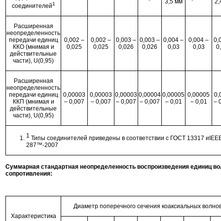
3,5 мм
2,
1
соединителей
Расширенная
неопределенность
передачи единиц
0,002 –
0,002 –
0,003 –
0,003 –
0,004 –
0,004 –
0,
ККО (мнимая и
0,025
0,025
0,026
0,026
0,03
0,03
0
действительные
части), U(0,95)
Расширенная
неопределенность
передачи единиц
0,00003
0,00003
0,00003
0,00004
0,00005
0,00005
0,
ККП (мнимая и
– 0,007
– 0,007
– 0,007
– 0,007
– 0,01
– 0,01
– 
действительные
части), U(0,95)
1
Типы соединителей приведены в соответствии с ГОСТ 13317 иIEEE
287™-2007
Суммарная стандартная неопределенность воспроизведения единиц во
сопротивления:
Диаметр поперечного сечения коаксиальных волно
Характеристика