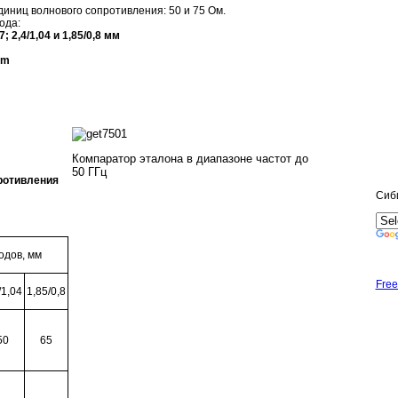
ниц волнового сопротивления: 50 и 75 Ом.
ода:
27; 2,4/1,04 и 1,85/0,8 мм
 mm
Компаратор эталона в диапазоне частот
до
50 ГГц
ротивления
Сиб
одов, мм
Free
/1,04
1,85/0,8
50
65