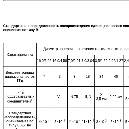
Стандартная неопределенность воспроизведения единиц волнового соп
оцененная по типу B:
Диаметр поперечного сечения коаксиальных волно
Характеристика
16,0/6,95
16,0/4,58
7,0/2,01
7,0/3,04
3,5/1,52
2,92/1,27
2,4
Верхняя граница
диапазона частот,
7
3
3
18
34
40
ГГц
Типы
IX;
поддерживаемых
II
VIII
N 75
III, N
2,92 мм
3,5 мм
2,
1
соединителей
Стандартная
неопределенность,
-4
-4
-4
-4
-3
-3
оцениваемая по
4×10
3×10
11×10
11×10
3×10
3×10
5
типу B,
u
, не
B