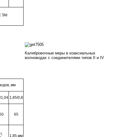
 Std
Калибровочные меры в коаксиальных
волноводах с соединителями типов II и IV
водов, мм
/1,04
1,85/0,8
50
65
I,
1,85 мм