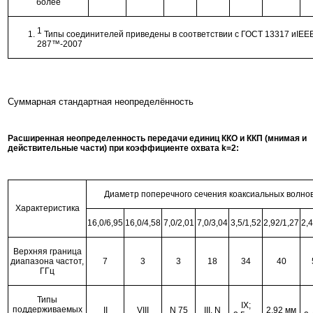
более
1
Типы соединителей приведены в соответствии с ГОСТ 13317 иIEEE
287™-2007
Суммарная стандартная неопределённость
Расширенная неопределенность передачи единиц ККО и ККП (мнимая и
действительные части) при коэффициенте охвата k=2:
Диаметр поперечного сечения коаксиальных волно
Характеристика
16,0/6,95
16,0/4,58
7,0/2,01
7,0/3,04
3,5/1,52
2,92/1,27
2,4
Верхняя граница
диапазона частот,
7
3
3
18
34
40
ГГц
Типы
IX;
поддерживаемых
II
VIII
N 75
III, N
2,92 мм