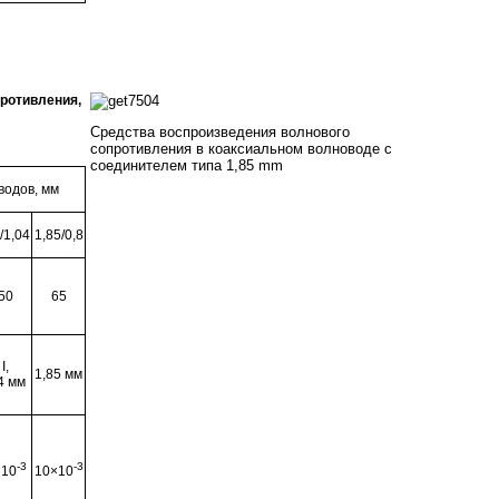
ротивления,
Средства воспроизведения волнового
сопротивления в коаксиальном волноводе с
соединителем типа 1,85
mm
водов, мм
/1,04
1,85/0,8
50
65
I,
1,85 мм
4 мм
-3
-3
×10
10×10