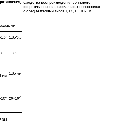
ротивления,
Средства воспроизведения волнового
сопротивления в коаксиальных волноводах
с соединителями типов I, IX, III, II и IV
водов, мм
/1,04
1,85/0,8
50
65
I,
1,85 мм
4 мм
-4
-4
×10
20×10
 Std