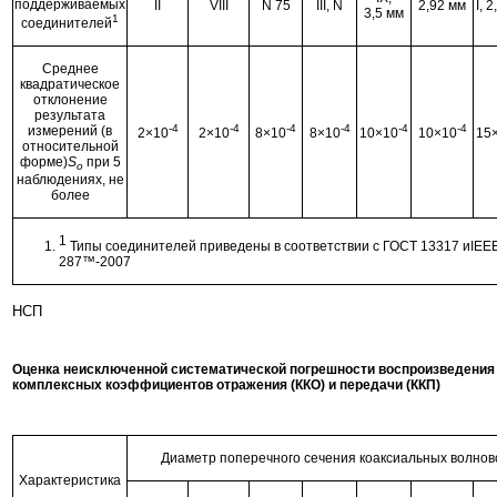
поддерживаемых
II
VIII
N 75
III, N
2,92 мм
I, 
3,5 мм
1
соединителей
Среднее
квадратическое
отклонение
результата
-4
-4
-4
-4
-4
-4
измерений (в
2×10
2×10
8×10
8×10
10×10
10×10
15
относительной
форме)
S
при 5
о
наблюдениях, не
более
1
Типы соединителей приведены в соответствии с ГОСТ 13317 иIEEE
287™-2007
НСП
Оценка неисключенной систематической погрешности воспроизведения
комплексных коэффициентов отражения (ККО) и передачи (ККП)
Диаметр поперечного сечения коаксиальных волнов
Характеристика