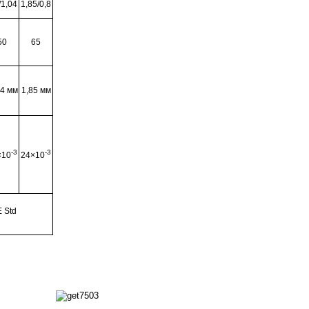
/1,04
1,85/0,8
50
65
2,4 мм
1,85 мм
-3
-3
×10
24×10
 Std