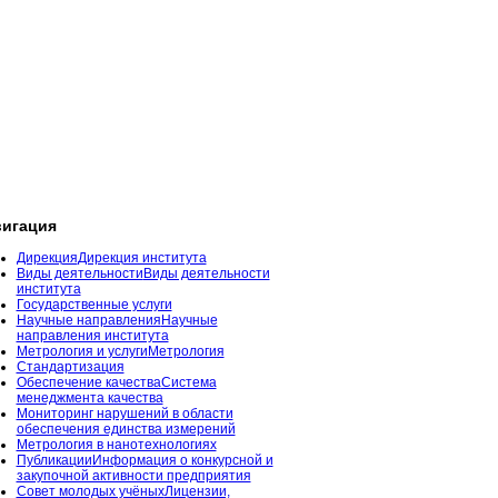
игация
Дирекция
Дирекция института
Виды деятельности
Виды деятельности
института
Государственные услуги
Научные направления
Научные
направления института
Метрология и услуги
Метрология
Стандартизация
Обеспечение качества
Система
менеджмента качества
Мониторинг нарушений в области
обеспечения единства измерений
Метрология в нанотехнологиях
Публикации
Информация о конкурсной и
закупочной активности предприятия
Совет молодых учёных
Лицензии,