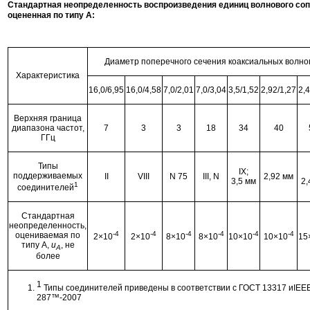
Стандартная неопределенность воспроизведения единиц волнового соп
оцененная по типу A:
Диаметр поперечного сечения коаксиальных волно
Характеристика
16,0/6,95
16,0/4,58
7,0/2,01
7,0/3,04
3,5/1,52
2,92/1,27
2,4
Верхняя граница
диапазона частот,
7
3
3
18
34
40
ГГц
Типы
IX;
поддерживаемых
II
VIII
N 75
III, N
2,92 мм
3,5 мм
2,
1
соединителей
Стандартная
неопределенность,
-4
-4
-4
-4
-4
-4
оцениваемая по
2×10
2×10
8×10
8×10
10×10
10×10
15
типу А,
u
, не
A
более
1
Типы соединителей приведены в соответствии с ГОСТ 13317 иIEEE
287™-2007