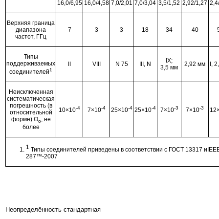
16,0/6,95
16,0/4,58
7,0/2,01
7,0/3,04
3,5/1,52
2,92/1,27
2,4
Верхняя граница
диапазона
7
3
3
18
34
40
частот, ГГц
Типы
IX;
поддерживаемых
II
VIII
N 75
III, N
2,92 мм
I, 
3,5 мм
1
соединителей
Неисключенная
систематическая
погрешность (в
-4
-4
-4
-4
-3
-3
10×10
7×10
25×10
25×10
7×10
7×10
12
относительной
форме) Θ
, не
о
более
1
Типы соединителей приведены в соответствии с ГОСТ 13317 иIEEE
287™-2007
Неопределённость с
тандартная