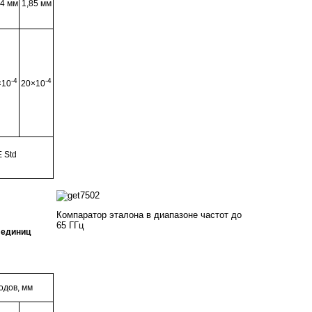
2,4 мм
1,85 мм
-4
-4
×10
20×10
 Std
Компаратор эталона в диапазоне частот
до
65 ГГц
 единиц
одов, мм