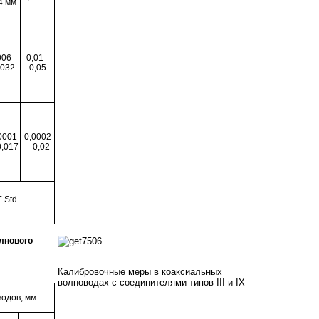
4 мм
006 –
0,01 -
,032
0,05
0001
0,0002
0,017
– 0,02
 Std
лнового
Калибровочные меры в коаксиальных
волноводах с соединителями типов III и IX
водов, мм