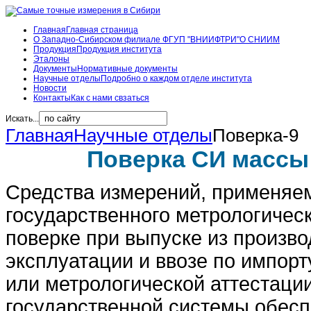
Главная
Главная страница
О Западно-Сибирском филиале ФГУП "ВНИИФТРИ"
О СНИИМ
Продукция
Продукция института
Эталоны
Документы
Нормативные документы
Научные отделы
Подробно о каждом отделе института
Новости
Контакты
Как с нами свзаться
Искать...
Главная
Научные отделы
Поверка-9
Поверка СИ массы
Средства измерений, применяе
государственного метрологическ
поверке при выпуске из произво
эксплуатации и ввозе по импорт
или метрологической аттестации
государственной системы обесп