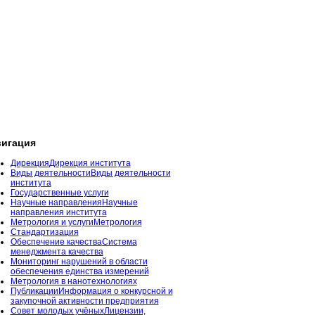
игация
Дирекция
Дирекция института
Виды деятельности
Виды деятельности
института
Государственные услуги
Научные направления
Научные
направления института
Метрология и услуги
Метрология
Стандартизация
Обеспечение качества
Система
менеджмента качества
Мониторинг нарушений в области
обеспечения единства измерений
Метрология в нанотехнологиях
Публикации
Информация о конкурсной и
закупочной активности предприятия
Совет молодых учёных
Лицензии,