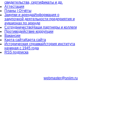
свидетельства, сертификаты и др.
Аттестация
Планы | Отчёты
Закупки и аренда
Информация о
закупочной деятельности предприятия и
аукционах по аренде
Сотрудничество
Наши партнеры и коллеги
Противодействие коррупции
Вакансии
Карта сайта
Карта сайта
Историческая справка
История института
начиная с 1945 года
RSS подписка
webmaster@sniim.ru