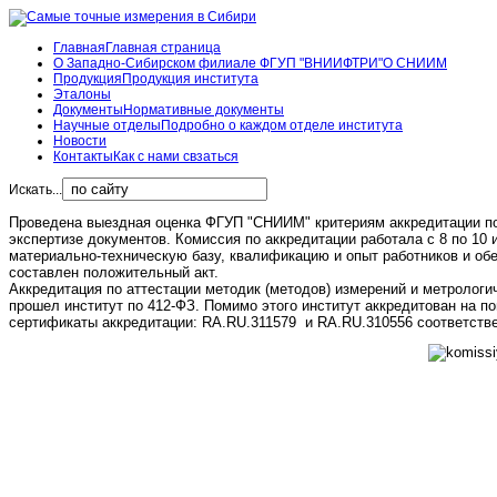
Главная
Главная страница
О Западно-Сибирском филиале ФГУП "ВНИИФТРИ"
О СНИИМ
Продукция
Продукция института
Эталоны
Документы
Нормативные документы
Научные отделы
Подробно о каждом отделе института
Новости
Контакты
Как с нами свзаться
Искать...
Проведена выездная оценка ФГУП "СНИИМ" критериям аккредитации по 
экспертизе документов. Комиссия по аккредитации работала с 8 по 10
материально-техническую базу, квалификацию и опыт работников и об
составлен положительный акт.
Аккредитация по аттестации методик (методов) измерений и метрологич
прошел институт по 412-ФЗ. Помимо этого институт аккредитован на п
сертификаты аккредитации: RA.RU.311579 и RA.RU.310556 соответстве