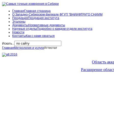
Главная
Главная страница
О Западно-Сибирском филиале ФГУП "ВНИИФТРИ"
О СНИИМ
Продукция
Продукция института
Эталоны
Документы
Нормативные документы
Научные отделы
Подробно о каждом отделе института
Новости
Контакты
Как с нами свзаться
Искать...
Главная
Метрология и услуги
Аттестат
Область акк
Расширение облас